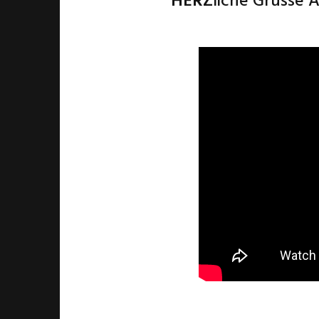
HERZ
liche Grüsse 